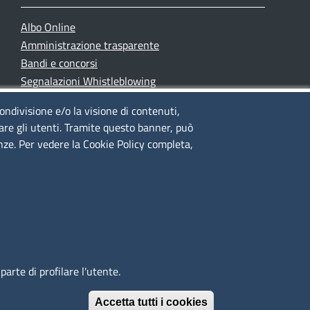
Albo Online
Amministrazione trasparente
Bandi e concorsi
Segnalazioni Whistleblowing
Accessibilità
condivisione e/o la visione di contenuti,
IBAN e pagamenti informatici
lare gli utenti. Tramite questo banner, può
Informative privacy e cookie
enze. Per vedere la Cookie Policy completa,
Verifiche PA
Attuazione misure PNRR
Modulistica
arte di profilare l'utente.
Accetta tutti i cookies
Revoca il conse