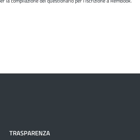
per la compilazione del questionario per l’iscrizione a RemBook.
TRASPARENZA