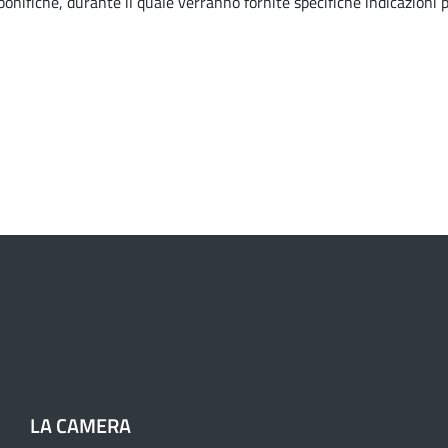
onifiche, durante il quale verranno fornite specifiche indicazioni 
LA CAMERA