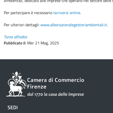
Ambientali, dedicato alle imprese che operano nel settore delle b
Per partecipare è necessario
iscriversi online
.
Per ulteriori dettagli:
www.albonazionalegestoriambientali.it
.
Torna all'indice
Pubblicato il
Mer 21 Mag, 2025
SEDI