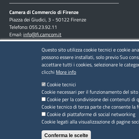
Camera di Commercio di Firenze
Piazza dei Giudici, 3 - 50122 Firenze
Telefono: 055.23.92.11
Email:
info@fi.camcom.it
Posta elettronica certificata:
cciaa.firenze@fi.legalmail.camcom.it
Questo sito utilizza cookie tecnici e cookie ana
possono essere installati, solo previo Suo cons
Partita IVA 03097420487
accettare tutti i cookies, selezionare le catego
Codice fiscale 80002690487
clicchi
More info
Cookie tecnici
Mappa del sito
Cookie necessari per il funzionamento del sito 
Accesso riservato
Cookie per la condivisione dei contenuti di 
Cookie tecnico di terza parte che consente la 
SEGUICI SU
Cookie di piattaforme di social networking
Cookie legati alla visualizzazione di pagine soc
Conferma le scelte