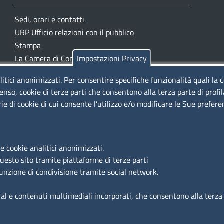
Sedi, orari e contatti
URP Ufficio relazioni con il pubblico
Stampa
La Camera di Commercio oggi
Impostazioni Privacy
Azienda speciale PromoFirenze
litici anonimizzati. Per consentire specifiche funzionalità quali la 
Siti tematici
enso, cookie di terze parti che consentono alla terza parte di profi
rie di cookie di cui consente l’utilizzo e/o modificare le Sue prefer
e cookie analitici anonimizzati.
questo sito tramite piattaforme di terze parti
funzione di condivisione tramite social network.
ial e contenuti multimediali incorporati, che consentono alla terza p