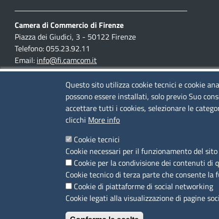
Camera di Commercio di Firenze
Piazza dei Giudici, 3 - 50122 Firenze
Telefono: 055.23.92.11
Email:
info@fi.camcom.it
Posta elettronica certificata:
cciaa.firenze@fi.legalmail.camcom.it
Questo sito utilizza cookie tecnici e cookie ana
possono essere installati, solo previo Suo cons
Partita IVA 03097420487
accettare tutti i cookies, selezionare le catego
Codice fiscale 80002690487
clicchi
More info
Cookie tecnici
Mappa del sito
Cookie necessari per il funzionamento del sito 
Accesso riservato
Cookie per la condivisione dei contenuti di 
Cookie tecnico di terza parte che consente la 
SEGUICI SU
Cookie di piattaforme di social networking
Cookie legati alla visualizzazione di pagine soc