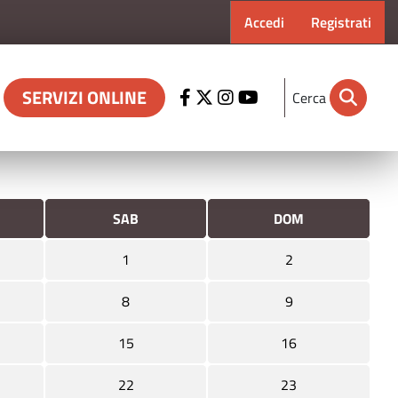
Menu profilo ut
Accedi
Registrati
SERVIZI ONLINE
Cerca
SAB
DOM
1
2
8
9
15
16
22
23