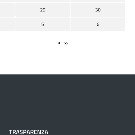
29
30
5
6
››
TRASPARENZA