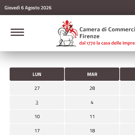
Giovedì 6 Agosto 2026
CAMERE DI COMM
LUN
MAR
27
28
3
4
10
11
17
18