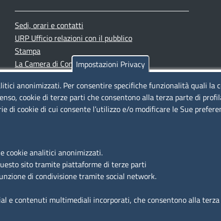
Sedi, orari e contatti
URP Ufficio relazioni con il pubblico
Stampa
La Camera di Commercio oggi
Impostazioni Privacy
Azienda speciale PromoFirenze
litici anonimizzati. Per consentire specifiche funzionalità quali la 
Siti tematici
enso, cookie di terze parti che consentono alla terza parte di profi
rie di cookie di cui consente l’utilizzo e/o modificare le Sue prefer
e cookie analitici anonimizzati.
questo sito tramite piattaforme di terze parti
funzione di condivisione tramite social network.
ial e contenuti multimediali incorporati, che consentono alla terza p