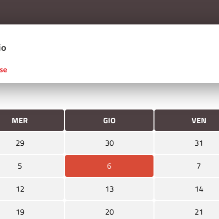
Salta al contenuto principale
ERCIO D'ITALIA
MER
GIO
VEN
29
30
31
5
6
7
12
13
14
19
20
21