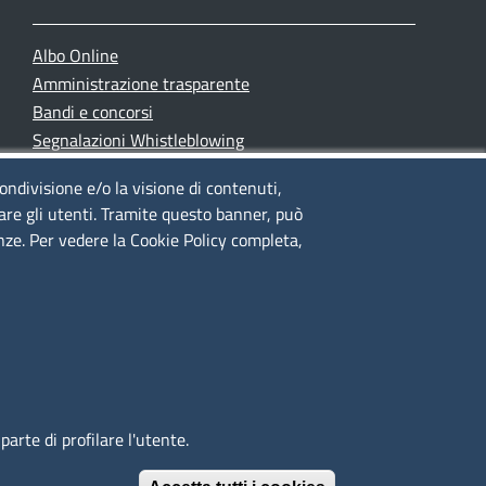
Albo Online
Amministrazione trasparente
Bandi e concorsi
Segnalazioni Whistleblowing
Accessibilità
condivisione e/o la visione di contenuti,
IBAN e pagamenti informatici
lare gli utenti. Tramite questo banner, può
Informative privacy e cookie
enze. Per vedere la Cookie Policy completa,
Verifiche PA
Attuazione misure PNRR
Modulistica
arte di profilare l'utente.