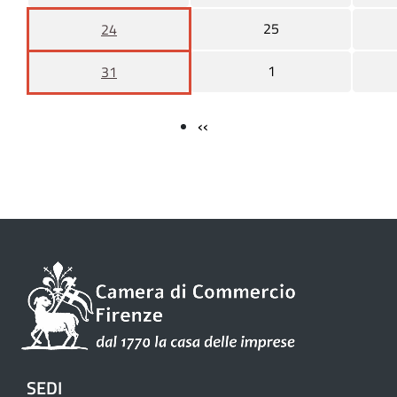
25
24
1
31
‹‹
SEDI