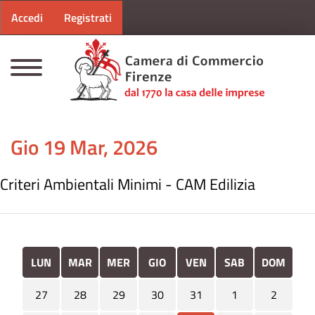
Menu profilo utente
Salta al contenuto principale
Accedi
Registrati
CAMERE DI COMMERCIO D'ITALIA
Gio 19 Mar, 2026
Criteri Ambientali Minimi - CAM Edilizia
LUN
MAR
MER
GIO
VEN
SAB
DOM
27
28
29
30
31
1
2