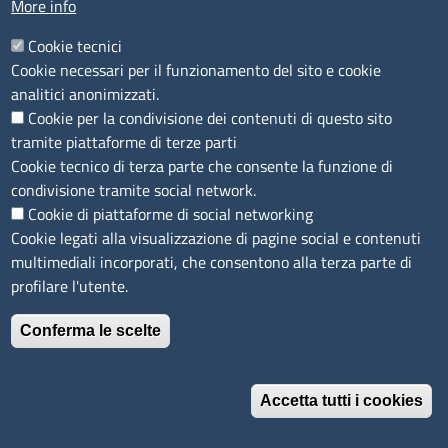
More info
Accessibilità
IBAN e pagamenti informatici
Cookie tecnici
Informative privacy e cookie
Cookie necessari per il funzionamento del sito e cookie
Verifiche PA
analitici anonimizzati.
Attuazione misure PNRR
Cookie per la condivisione dei contenuti di questo sito
Modulistica
tramite piattaforme di terze parti
Cookie tecnico di terza parte che consente la funzione di
SEGUICI SU
condivisione tramite social network.
Cookie di piattaforme di social networking
Cookie legati alla visualizzazione di pagine social e contenuti
multimediali incorporati, che consentono alla terza parte di
profilare l'utente.
Conferma le scelte
Accetta tutti i cookies