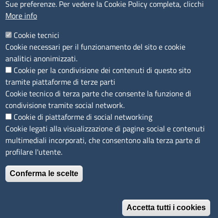
Sue preferenze. Per vedere la Cookie Policy completa, clicchi
Segnalazioni Whistleblowing
More info
Accessibilità
IBAN e pagamenti informatici
Cookie tecnici
Informative privacy e cookie
Cookie necessari per il funzionamento del sito e cookie
Verifiche PA
analitici anonimizzati.
Attuazione misure PNRR
Cookie per la condivisione dei contenuti di questo sito
Modulistica
tramite piattaforme di terze parti
Cookie tecnico di terza parte che consente la funzione di
SEGUICI SU
condivisione tramite social network.
Cookie di piattaforme di social networking
Cookie legati alla visualizzazione di pagine social e contenuti
multimediali incorporati, che consentono alla terza parte di
profilare l'utente.
Conferma le scelte
Accetta tutti i cookies