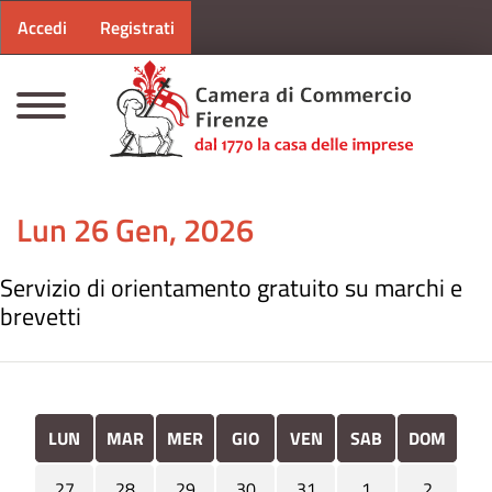
Menu profilo utente
Salta al contenuto principale
Accedi
Registrati
CAMERE DI COMMERCIO D'ITALIA
Lun 26 Gen, 2026
Servizio di orientamento gratuito su marchi e
brevetti
LUN
MAR
MER
GIO
VEN
SAB
DOM
27
28
29
30
31
1
2