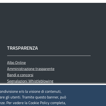
TRASPARENZA
Albo Online
Amministrazione trasparente
Bandi e concorsi
Segnalazioni Whistleblowing
Accessibilità
condivisione e/o la visione di contenuti,
IBAN e pagamenti informatici
lare gli utenti. Tramite questo banner, può
Informative privacy e cookie
enze. Per vedere la Cookie Policy completa,
Verifiche PA