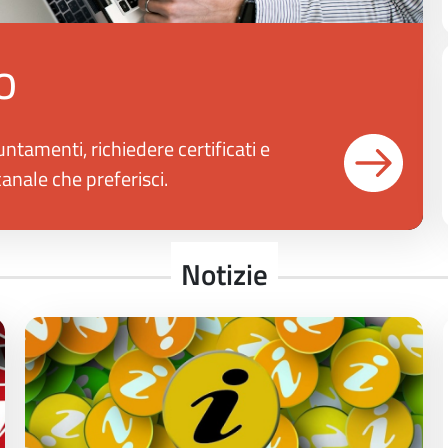
o
ntamenti, richiedere certificati e
canale che preferisci.
Notizie