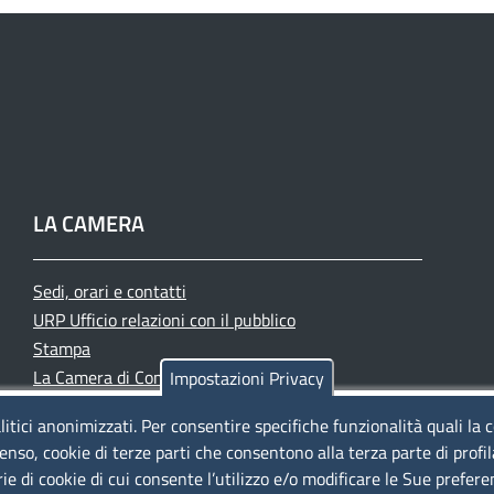
LA CAMERA
Sedi, orari e contatti
URP Ufficio relazioni con il pubblico
Stampa
La Camera di Commercio oggi
Impostazioni Privacy
Azienda speciale PromoFirenze
litici anonimizzati. Per consentire specifiche funzionalità quali la 
Siti tematici
enso, cookie di terze parti che consentono alla terza parte di profi
rie di cookie di cui consente l’utilizzo e/o modificare le Sue prefer