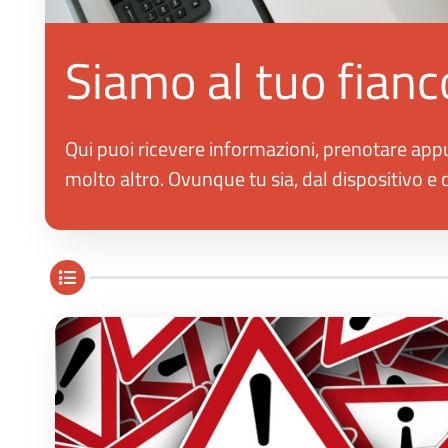
Siamo al tuo fianc
Qui puoi ricevere informazioni, prenotare appu
molto altro. Ovunque tu sia, dal dispositivo e 