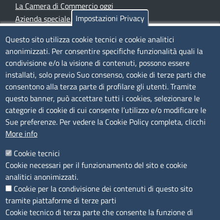
La Camera di Commercio oggi
Impostazioni Privacy
Azienda speciale PromoFirenze
Siti tematici
Questo sito utilizza cookie tecnici e cookie analitici
anonimizzati. Per consentire specifiche funzionalità quali la
TRASPARENZA
condivisione e/o la visione di contenuti, possono essere
installati, solo previo Suo consenso, cookie di terze parti che
Albo Online
consentono alla terza parte di profilare gli utenti. Tramite
Amministrazione trasparente
questo banner, può accettare tutti i cookies, selezionare le
Bandi e concorsi
categorie di cookie di cui consente l’utilizzo e/o modificare le
Sue preferenze. Per vedere la Cookie Policy completa, clicchi
Segnalazioni Whistleblowing
More info
Accessibilità
IBAN e pagamenti informatici
Cookie tecnici
Informative privacy e cookie
Cookie necessari per il funzionamento del sito e cookie
Verifiche PA
analitici anonimizzati.
Attuazione misure PNRR
Cookie per la condivisione dei contenuti di questo sito
Modulistica
tramite piattaforme di terze parti
Cookie tecnico di terza parte che consente la funzione di