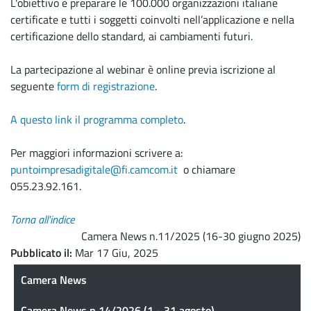
L'obiettivo è preparare le 100.000 organizzazioni italiane
certificate e tutti i soggetti coinvolti nell’applicazione e nella
certificazione dello standard, ai cambiamenti futuri.
La partecipazione al webinar è online previa iscrizione al
seguente
form di registrazione
.
A questo link il programma completo
.
Per maggiori informazioni scrivere a:
puntoimpresadigitale@fi.camcom.it
o chiamare
055.23.92.161.
Torna all'indice
Camera News n.11/2025 (16-30 giugno 2025)
Pubblicato il
Mar 17 Giu, 2025
Camera News
Camera News
Camera News n.14/2026 (1 - 31 agosto)