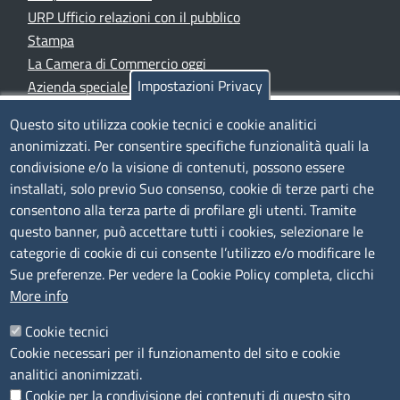
URP Ufficio relazioni con il pubblico
Stampa
La Camera di Commercio oggi
Impostazioni Privacy
Azienda speciale PromoFirenze
Siti tematici
Questo sito utilizza cookie tecnici e cookie analitici
anonimizzati. Per consentire specifiche funzionalità quali la
TRASPARENZA
condivisione e/o la visione di contenuti, possono essere
installati, solo previo Suo consenso, cookie di terze parti che
Albo Online
consentono alla terza parte di profilare gli utenti. Tramite
Amministrazione trasparente
questo banner, può accettare tutti i cookies, selezionare le
Bandi e concorsi
categorie di cookie di cui consente l’utilizzo e/o modificare le
Sue preferenze. Per vedere la Cookie Policy completa, clicchi
Segnalazioni Whistleblowing
More info
Accessibilità
IBAN e pagamenti informatici
Cookie tecnici
Informative privacy e cookie
Cookie necessari per il funzionamento del sito e cookie
Verifiche PA
analitici anonimizzati.
Attuazione misure PNRR
Cookie per la condivisione dei contenuti di questo sito