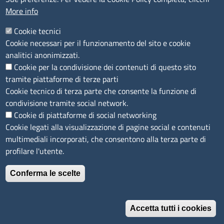
More info
Accessibilità
IBAN e pagamenti informatici
Cookie tecnici
Informative privacy e cookie
Cookie necessari per il funzionamento del sito e cookie
Verifiche PA
analitici anonimizzati.
Attuazione misure PNRR
Cookie per la condivisione dei contenuti di questo sito
Modulistica
tramite piattaforme di terze parti
Cookie tecnico di terza parte che consente la funzione di
SEGUICI SU
condivisione tramite social network.
Cookie di piattaforme di social networking
Cookie legati alla visualizzazione di pagine social e contenuti
multimediali incorporati, che consentono alla terza parte di
profilare l'utente.
Conferma le scelte
Accetta tutti i cookies