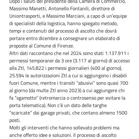
Dopo i saluti del presidente della Camera di Commercio,
Massimo Manetti, Antonello Fontanili, direttore di
Uniontrasporti, e Massimo Marciani, a capo di un’equipe
di specialisti della logistica, hanno spiegato metodo,
tempi e contenuti del processo di ascolto che dovrà
portare entro dicembre a consegnare un elaborato di
proposte al Comune di Firenze.
Altri dati raccontano che nel 2024 sono stati 1.137.911 i
permessi temporanei da 3 ore (3.117 al giorno) di accesso
alla Ztl, 145.822 i permessi giornalieri (400 al giorno),
25.594 le autorizzazioni Ztl a cui si aggiungono i disabili
fuori Comune, mentre i transiti “abusivi” sono quasi 700
al giorno (da multe Ztl anno 2023) a cui aggiungere chi
fa “sgamotto” (retromarcia o controsenso per evitare la
porta telematica). Non c’è un dato delle targhe
“scaricate” dai garage privati, che contano almeno 1500
posti.
Molti gli interventi che hanno sollevato problemi ma
anche offerto idee e soluzioni. Il processo di ascolto