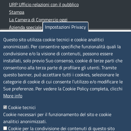
URP Ufficio relazioni con il pubblico
Stampa
La Camera di Commercio oggi
Impostazioni Privacy
Azienda speciale PromoFirenze
Siti tematici
Questo sito utilizza cookie tecnici e cookie analitici
anonimizzati. Per consentire specifiche funzionalità quali la
TRASPARENZA
condivisione e/o la visione di contenuti, possono essere
installati, solo previo Suo consenso, cookie di terze parti che
Albo Online
consentono alla terza parte di profilare gli utenti. Tramite
Amministrazione trasparente
questo banner, può accettare tutti i cookies, selezionare le
Bandi e concorsi
categorie di cookie di cui consente l’utilizzo e/o modificare le
Sue preferenze. Per vedere la Cookie Policy completa, clicchi
Segnalazioni Whistleblowing
More info
Accessibilità
IBAN e pagamenti informatici
Cookie tecnici
Informative privacy e cookie
Cookie necessari per il funzionamento del sito e cookie
Verifiche PA
analitici anonimizzati.
Attuazione misure PNRR
Cookie per la condivisione dei contenuti di questo sito