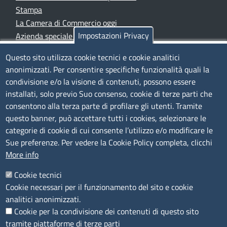
Stampa
La Camera di Commercio oggi
Impostazioni Privacy
Azienda speciale PromoFirenze
Siti tematici
Questo sito utilizza cookie tecnici e cookie analitici
anonimizzati. Per consentire specifiche funzionalità quali la
TRASPARENZA
condivisione e/o la visione di contenuti, possono essere
installati, solo previo Suo consenso, cookie di terze parti che
Albo Online
consentono alla terza parte di profilare gli utenti. Tramite
Amministrazione trasparente
questo banner, può accettare tutti i cookies, selezionare le
Bandi e concorsi
categorie di cookie di cui consente l’utilizzo e/o modificare le
Sue preferenze. Per vedere la Cookie Policy completa, clicchi
Segnalazioni Whistleblowing
More info
Accessibilità
IBAN e pagamenti informatici
Cookie tecnici
Informative privacy e cookie
Cookie necessari per il funzionamento del sito e cookie
Verifiche PA
analitici anonimizzati.
Attuazione misure PNRR
Cookie per la condivisione dei contenuti di questo sito
Modulistica
tramite piattaforme di terze parti