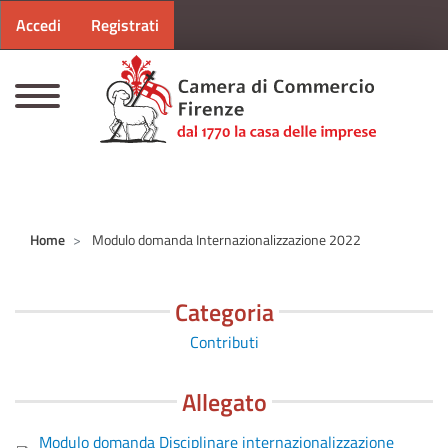
Menu profilo utente
Salta al contenuto principale
Accedi
Registrati
CAMERE DI COMMERCIO D'ITALIA
Home
Modulo domanda Internazionalizzazione 2022
Categoria
Contributi
Allegato
Modulo domanda Disciplinare internazionalizzazione