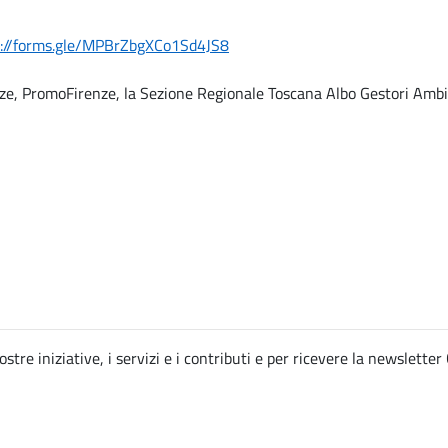
s://forms.gle/MPBrZbgXCo1Sd4JS8
nze, PromoFirenze, la Sezione Regionale Toscana Albo Gestori Ambie
ostre iniziative, i servizi e i contributi e per ricevere la newslett