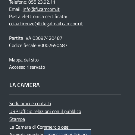
Telefono: 055.23.92.11
Email:
info@fi.camcom.it
Posta elettronica certificata:
cciaa.firenze@fi.legalmail.camcom.it
Partita IVA 03097420487
Codice fiscale 80002690487
Mappa del sito
Accesso riservato
LA CAMERA
Sedi, orari e contatti
URP Ufficio relazioni con il pubblico
Stampa
La Camera di Commercio oggi
Impostazioni Privacy
Azienda speciale PromoFirenze