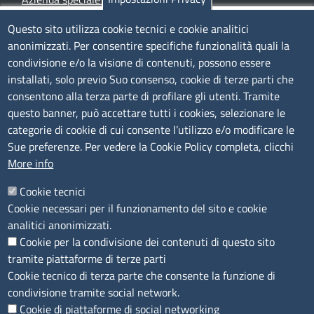
Siti tematici
Questo sito utilizza cookie tecnici e cookie analitici
anonimizzati. Per consentire specifiche funzionalità quali la
TRASPARENZA
condivisione e/o la visione di contenuti, possono essere
installati, solo previo Suo consenso, cookie di terze parti che
Albo Online
consentono alla terza parte di profilare gli utenti. Tramite
Amministrazione trasparente
questo banner, può accettare tutti i cookies, selezionare le
Bandi e concorsi
categorie di cookie di cui consente l’utilizzo e/o modificare le
Sue preferenze. Per vedere la Cookie Policy completa, clicchi
Segnalazioni Whistleblowing
More info
Accessibilità
IBAN e pagamenti informatici
Cookie tecnici
Informative privacy e cookie
Cookie necessari per il funzionamento del sito e cookie
Verifiche PA
analitici anonimizzati.
Attuazione misure PNRR
Cookie per la condivisione dei contenuti di questo sito
Modulistica
tramite piattaforme di terze parti
Cookie tecnico di terza parte che consente la funzione di
SEGUICI SU
condivisione tramite social network.
Cookie di piattaforme di social networking