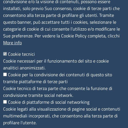
condivisione e/o la visione di contenuti, possono essere
Amministrazione trasparente
installati, solo previo Suo consenso, cookie di terze parti che
consentono alla terza parte di profilare gli utenti. Tramite
Bandi e concorsi
questo banner, può accettare tutti i cookies, selezionare le
Segnalazioni Whistleblowing
categorie di cookie di cui consente l’utilizzo e/o modificare le
Accessibilità
Sue preferenze. Per vedere la Cookie Policy completa, clicchi
More info
IBAN e pagamenti informatici
Informative privacy e cookie
Cookie tecnici
Cookie necessari per il funzionamento del sito e cookie
Verifiche PA
analitici anonimizzati.
Attuazione misure PNRR
Cookie per la condivisione dei contenuti di questo sito
Modulistica
tramite piattaforme di terze parti
Cookie tecnico di terza parte che consente la funzione di
condivisione tramite social network.
SEGUICI SU
Cookie di piattaforme di social networking
Cookie legati alla visualizzazione di pagine social e contenuti
multimediali incorporati, che consentono alla terza parte di
profilare l'utente.