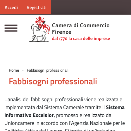
Menu profilo utente
Salta al contenuto principale
Accedi
Registrati
CAMERE DI COMMERCIO D'ITALIA
Home
Fabbisogni professionali
Fabbisogni professionali
L'analisi dei fabbisogni professionali viene realizzata e
implementata dal Sistema Camerale tramite il
Sistema
Informativo Excelsior
, promosso e realizzato da
Unioncamere in accordo con l’Agenzia Nazionale per le
Politiche Attive del Lavoro. Si tratta di un’indagine,