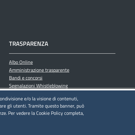
TRASPARENZA
Albo Online
Amministrazione trasparente
Bandi e concorsi
Segnalazioni Whistleblowing
Accessibilità
condivisione e/o la visione di contenuti,
IBAN e pagamenti informatici
lare gli utenti. Tramite questo banner, può
Informative privacy e cookie
enze. Per vedere la Cookie Policy completa,
Verifiche PA
Attuazione misure PNRR
Modulistica