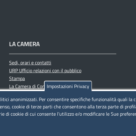
LA CAMERA
Sedi, orari e contatti
URP Ufficio relazioni con il pubblico
Stampa
La Camera di Commercio oggi
Impostazioni Privacy
Azienda speciale PromoFirenze
litici anonimizzati. Per consentire specifiche funzionalità quali la 
Siti tematici
enso, cookie di terze parti che consentono alla terza parte di profi
rie di cookie di cui consente l’utilizzo e/o modificare le Sue prefer