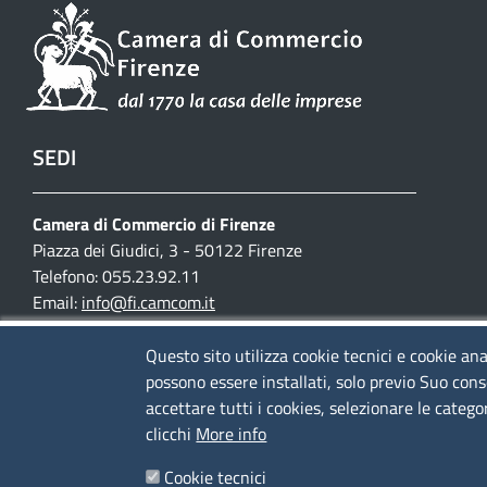
SEDI
Camera di Commercio di Firenze
Piazza dei Giudici, 3 - 50122 Firenze
Telefono: 055.23.92.11
Email:
info@fi.camcom.it
Posta elettronica certificata:
cciaa.firenze@fi.legalmail.camcom.it
Questo sito utilizza cookie tecnici e cookie ana
possono essere installati, solo previo Suo cons
Partita IVA 03097420487
accettare tutti i cookies, selezionare le catego
Codice fiscale 80002690487
clicchi
More info
Cookie tecnici
Mappa del sito