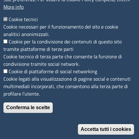
More info
Accessibilità
IBAN e pagamenti informatici
Cookie tecnici
Informative privacy e cookie
Cookie necessari per il funzionamento del sito e cookie
Verifiche PA
analitici anonimizzati.
Attuazione misure PNRR
Cookie per la condivisione dei contenuti di questo sito
Modulistica
tramite piattaforme di terze parti
Cookie tecnico di terza parte che consente la funzione di
SEGUICI SU
condivisione tramite social network.
Cookie di piattaforme di social networking
Cookie legati alla visualizzazione di pagine social e contenuti
multimediali incorporati, che consentono alla terza parte di
profilare l'utente.
Conferma le scelte
Accetta tutti i cookies