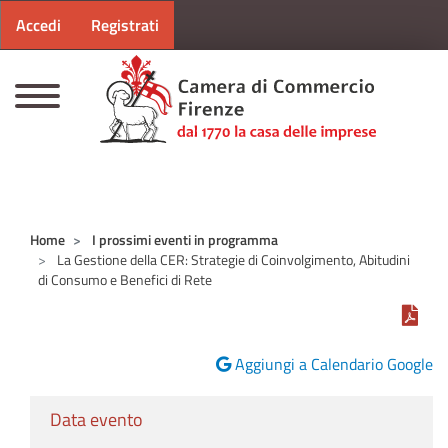
Menu profilo utente
Salta al contenuto principale
Accedi
Registrati
CAMERE DI COMMERCIO D'ITALIA
Home
I prossimi eventi in programma
La Gestione della CER: Strategie di Coinvolgimento, Abitudini
di Consumo e Benefici di Rete
Aggiungi a Calendario Google
Data evento