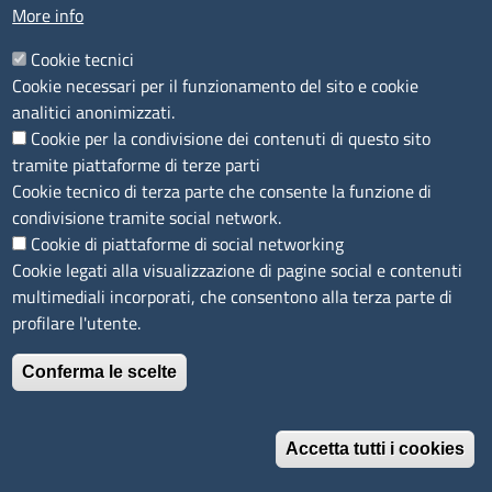
More info
Accessibilità
IBAN e pagamenti informatici
Cookie tecnici
Informative privacy e cookie
Cookie necessari per il funzionamento del sito e cookie
Verifiche PA
analitici anonimizzati.
Attuazione misure PNRR
Cookie per la condivisione dei contenuti di questo sito
Modulistica
tramite piattaforme di terze parti
Cookie tecnico di terza parte che consente la funzione di
SEGUICI SU
condivisione tramite social network.
Cookie di piattaforme di social networking
Cookie legati alla visualizzazione di pagine social e contenuti
multimediali incorporati, che consentono alla terza parte di
profilare l'utente.
Conferma le scelte
Accetta tutti i cookies