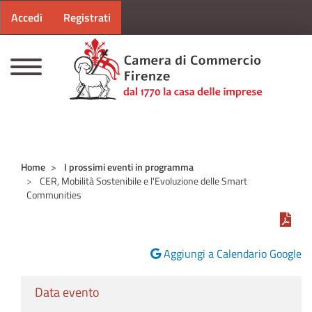
Menu profilo utente
Salta al contenuto principale
Accedi
Registrati
CAMERE DI COMMERCIO D'ITALIA
Home
I prossimi eventi in programma
CER, Mobilità Sostenibile e l'Evoluzione delle Smart
Communities
Aggiungi a Calendario Google
Data evento