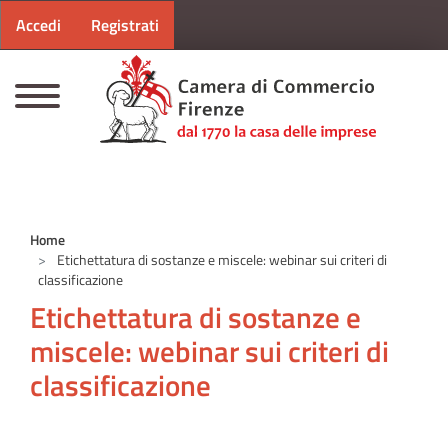
Menu profilo utente
Salta al contenuto principale
Accedi
Registrati
CAMERE DI COMMERCIO D'ITALIA
Home
Etichettatura di sostanze e miscele: webinar sui criteri di
classificazione
Etichettatura di sostanze e
miscele: webinar sui criteri di
classificazione