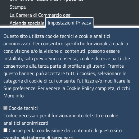
Stampa
La Camera di Commercio oggi
Impostazioni Privacy
Azienda speciale PromoFirenze
Siti tematici
Questo sito utilizza cookie tecnici e cookie analitici
anonimizzati. Per consentire specifiche funzionalità quali la
TRASPARENZA
condivisione e/o la visione di contenuti, possono essere
installati, solo previo Suo consenso, cookie di terze parti che
Albo Online
consentono alla terza parte di profilare gli utenti. Tramite
Amministrazione trasparente
questo banner, può accettare tutti i cookies, selezionare le
Bandi e concorsi
categorie di cookie di cui consente l’utilizzo e/o modificare le
Sue preferenze. Per vedere la Cookie Policy completa, clicchi
Segnalazioni Whistleblowing
More info
Accessibilità
IBAN e pagamenti informatici
Cookie tecnici
Informative privacy e cookie
Cookie necessari per il funzionamento del sito e cookie
Verifiche PA
analitici anonimizzati.
Attuazione misure PNRR
Cookie per la condivisione dei contenuti di questo sito
Modulistica
tramite piattaforme di terze parti