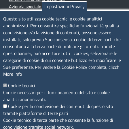
Impostazioni Privacy
Azienda speciale PromoFirenze
Siti tematici
Questo sito utilizza cookie tecnici e cookie analitici
anonimizzati. Per consentire specifiche funzionalità quali la
TRASPARENZA
condivisione e/o la visione di contenuti, possono essere
installati, solo previo Suo consenso, cookie di terze parti che
Albo Online
consentono alla terza parte di profilare gli utenti. Tramite
Amministrazione trasparente
questo banner, può accettare tutti i cookies, selezionare le
Bandi e concorsi
categorie di cookie di cui consente l’utilizzo e/o modificare le
Sue preferenze. Per vedere la Cookie Policy completa, clicchi
Segnalazioni Whistleblowing
More info
Accessibilità
IBAN e pagamenti informatici
Cookie tecnici
Informative privacy e cookie
Cookie necessari per il funzionamento del sito e cookie
Verifiche PA
analitici anonimizzati.
Attuazione misure PNRR
Cookie per la condivisione dei contenuti di questo sito
Modulistica
tramite piattaforme di terze parti
Cookie tecnico di terza parte che consente la funzione di
SEGUICI SU
condivisione tramite social network.