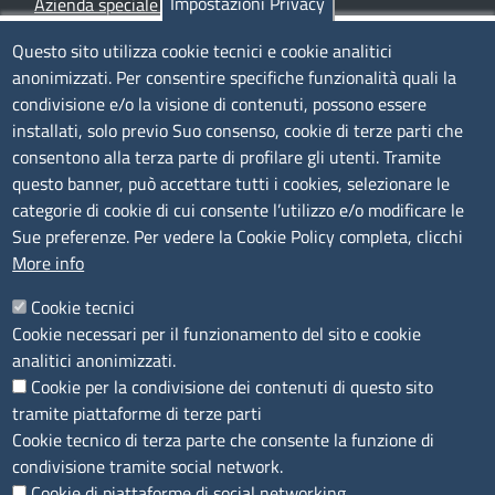
Impostazioni Privacy
Azienda speciale PromoFirenze
Siti tematici
Questo sito utilizza cookie tecnici e cookie analitici
anonimizzati. Per consentire specifiche funzionalità quali la
TRASPARENZA
condivisione e/o la visione di contenuti, possono essere
installati, solo previo Suo consenso, cookie di terze parti che
Albo Online
consentono alla terza parte di profilare gli utenti. Tramite
Amministrazione trasparente
questo banner, può accettare tutti i cookies, selezionare le
Bandi e concorsi
categorie di cookie di cui consente l’utilizzo e/o modificare le
Sue preferenze. Per vedere la Cookie Policy completa, clicchi
Segnalazioni Whistleblowing
More info
Accessibilità
IBAN e pagamenti informatici
Cookie tecnici
Informative privacy e cookie
Cookie necessari per il funzionamento del sito e cookie
Verifiche PA
analitici anonimizzati.
Attuazione misure PNRR
Cookie per la condivisione dei contenuti di questo sito
Modulistica
tramite piattaforme di terze parti
Cookie tecnico di terza parte che consente la funzione di
SEGUICI SU
condivisione tramite social network.
Cookie di piattaforme di social networking