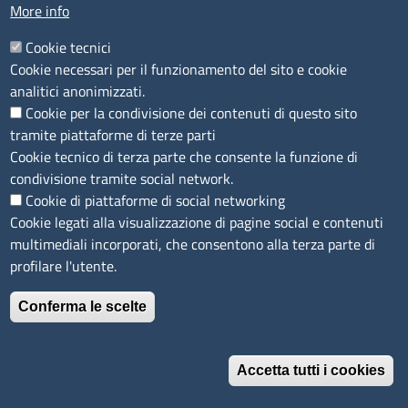
More info
Accessibilità
IBAN e pagamenti informatici
Cookie tecnici
Informative privacy e cookie
Cookie necessari per il funzionamento del sito e cookie
Verifiche PA
analitici anonimizzati.
Attuazione misure PNRR
Cookie per la condivisione dei contenuti di questo sito
Modulistica
tramite piattaforme di terze parti
Cookie tecnico di terza parte che consente la funzione di
SEGUICI SU
condivisione tramite social network.
Cookie di piattaforme di social networking
Cookie legati alla visualizzazione di pagine social e contenuti
multimediali incorporati, che consentono alla terza parte di
profilare l'utente.
Conferma le scelte
Accetta tutti i cookies