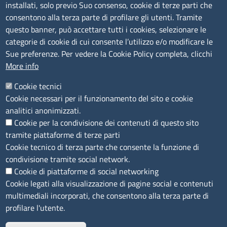
installati, solo previo Suo consenso, cookie di terze parti che
Albo Online
consentono alla terza parte di profilare gli utenti. Tramite
Amministrazione trasparente
questo banner, può accettare tutti i cookies, selezionare le
Bandi e concorsi
categorie di cookie di cui consente l’utilizzo e/o modificare le
Sue preferenze. Per vedere la Cookie Policy completa, clicchi
Segnalazioni Whistleblowing
More info
Accessibilità
IBAN e pagamenti informatici
Cookie tecnici
Informative privacy e cookie
Cookie necessari per il funzionamento del sito e cookie
Verifiche PA
analitici anonimizzati.
Attuazione misure PNRR
Cookie per la condivisione dei contenuti di questo sito
Modulistica
tramite piattaforme di terze parti
Cookie tecnico di terza parte che consente la funzione di
SEGUICI SU
condivisione tramite social network.
Cookie di piattaforme di social networking
Cookie legati alla visualizzazione di pagine social e contenuti
multimediali incorporati, che consentono alla terza parte di
profilare l'utente.