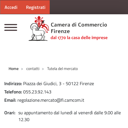
Menu profilo utente
Salta al contenuto principale
Accedi
Registrati
CAMERE DI COMMERCIO D'ITALIA
Home
contatti
Tutela del mercato
Indirizzo
Piazza dei Giudici, 3 - 50122 Firenze
Telefono
055.23.92.143
Email
regolazione.mercato@fi.camcom.it
Orari
su appuntamento dal lunedì al venerdì dalle 9.00 alle
12.30