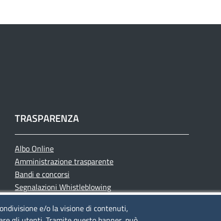
TRASPARENZA
Albo Online
Amministrazione trasparente
Bandi e concorsi
Segnalazioni Whistleblowing
Accessibilità
condivisione e/o la visione di contenuti,
IBAN e pagamenti informatici
lare gli utenti. Tramite questo banner, può