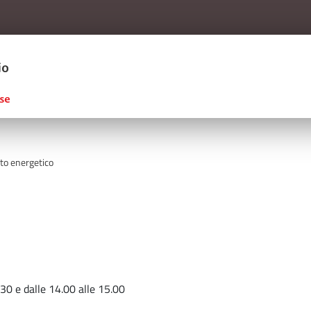
Salta al contenuto principale
ERCIO D'ITALIA
nto energetico
30 e dalle 14.00 alle 15.00