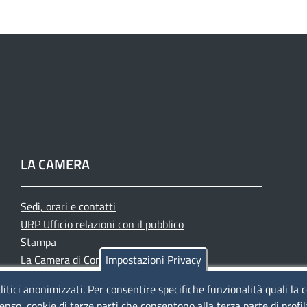
LA CAMERA
Sedi, orari e contatti
URP Ufficio relazioni con il pubblico
Stampa
La Camera di Commercio oggi
Impostazioni Privacy
Azienda speciale PromoFirenze
litici anonimizzati. Per consentire specifiche funzionalità quali la 
Siti tematici
enso, cookie di terze parti che consentono alla terza parte di profi