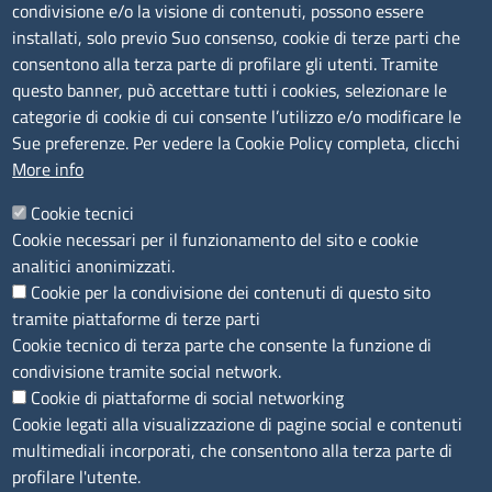
condivisione e/o la visione di contenuti, possono essere
installati, solo previo Suo consenso, cookie di terze parti che
Albo Online
consentono alla terza parte di profilare gli utenti. Tramite
Amministrazione trasparente
questo banner, può accettare tutti i cookies, selezionare le
Bandi e concorsi
categorie di cookie di cui consente l’utilizzo e/o modificare le
Sue preferenze. Per vedere la Cookie Policy completa, clicchi
Segnalazioni Whistleblowing
More info
Accessibilità
IBAN e pagamenti informatici
Cookie tecnici
Informative privacy e cookie
Cookie necessari per il funzionamento del sito e cookie
Verifiche PA
analitici anonimizzati.
Attuazione misure PNRR
Cookie per la condivisione dei contenuti di questo sito
Modulistica
tramite piattaforme di terze parti
Cookie tecnico di terza parte che consente la funzione di
SEGUICI SU
condivisione tramite social network.
Cookie di piattaforme di social networking
Cookie legati alla visualizzazione di pagine social e contenuti
multimediali incorporati, che consentono alla terza parte di
profilare l'utente.