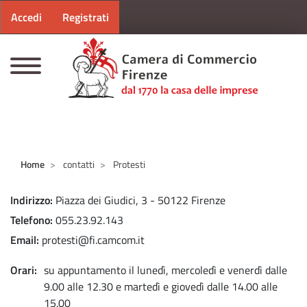
Menu profilo utente
Salta al contenuto principale
Accedi
Registrati
CAMERE DI COMMERCIO D'ITALIA
Home
contatti
Protesti
Indirizzo
Piazza dei Giudici, 3 - 50122 Firenze
Telefono
055.23.92.143
Email
protesti@fi.camcom.it
Orari
su appuntamento il lunedì, mercoledì e venerdì dalle
9.00 alle 12.30 e martedì e giovedì dalle 14.00 alle
15.00