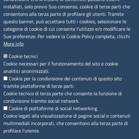
installati, solo previo Suo consenso, cookie di terze parti che
Albo Online
consentono alla terza parte di profilare gli utenti. Tramite
Amministrazione trasparente
questo banner, può accettare tutti i cookies, selezionare le
Bandi e concorsi
categorie di cookie di cui consente l’utilizzo e/o modificare le
Sue preferenze. Per vedere la Cookie Policy completa, clicchi
Segnalazioni Whistleblowing
More info
Accessibilità
IBAN e pagamenti informatici
Cookie tecnici
Informative privacy e cookie
Cookie necessari per il funzionamento del sito e cookie
Verifiche PA
analitici anonimizzati.
Attuazione misure PNRR
Cookie per la condivisione dei contenuti di questo sito
Modulistica
tramite piattaforme di terze parti
Cookie tecnico di terza parte che consente la funzione di
SEGUICI SU
condivisione tramite social network.
Cookie di piattaforme di social networking
Cookie legati alla visualizzazione di pagine social e contenuti
multimediali incorporati, che consentono alla terza parte di
profilare l'utente.