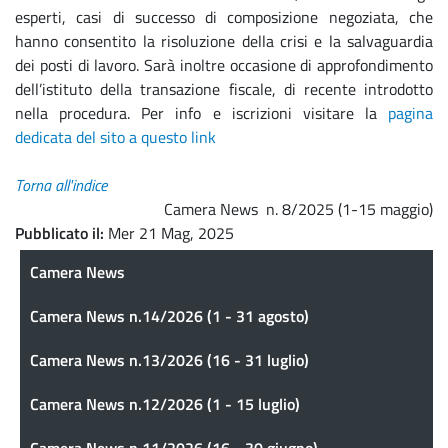
esperti, casi di successo di composizione negoziata, che
hanno consentito la risoluzione della crisi e la salvaguardia
dei posti di lavoro. Sarà inoltre occasione di approfondimento
dell’istituto della transazione fiscale, di recente introdotto
nella procedura. Per info e iscrizioni visitare la
pagina
dedicata del sito a questo link
Torna all'indice
Camera News n. 8/2025 (1-15 maggio)
Pubblicato il
Mer 21 Mag, 2025
Camera News
Camera News
Camera News n.14/2026 (1 - 31 agosto)
Camera News n.13/2026 (16 - 31 luglio)
Camera News n.12/2026 (1 - 15 luglio)
Camera News n.11/2026 (16 - 30 giugno)