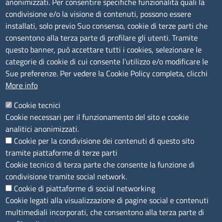
anonimizzati. Per consentire specifiche funzionalità quali la
TRASPARENZA
condivisione e/o la visione di contenuti, possono essere
installati, solo previo Suo consenso, cookie di terze parti che
Albo Online
consentono alla terza parte di profilare gli utenti. Tramite
Amministrazione trasparente
questo banner, può accettare tutti i cookies, selezionare le
Bandi e concorsi
categorie di cookie di cui consente l’utilizzo e/o modificare le
Sue preferenze. Per vedere la Cookie Policy completa, clicchi
Segnalazioni Whistleblowing
More info
Accessibilità
IBAN e pagamenti informatici
Cookie tecnici
Informative privacy e cookie
Cookie necessari per il funzionamento del sito e cookie
Verifiche PA
analitici anonimizzati.
Attuazione misure PNRR
Cookie per la condivisione dei contenuti di questo sito
Modulistica
tramite piattaforme di terze parti
Cookie tecnico di terza parte che consente la funzione di
SEGUICI SU
condivisione tramite social network.
Cookie di piattaforme di social networking
Cookie legati alla visualizzazione di pagine social e contenuti
multimediali incorporati, che consentono alla terza parte di