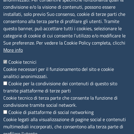
TRASPARENZA
condivisione e/o la visione di contenuti, possono essere
installati, solo previo Suo consenso, cookie di terze parti che
Albo Online
consentono alla terza parte di profilare gli utenti. Tramite
Amministrazione trasparente
questo banner, può accettare tutti i cookies, selezionare le
Bandi e concorsi
categorie di cookie di cui consente l’utilizzo e/o modificare le
Sue preferenze. Per vedere la Cookie Policy completa, clicchi
Segnalazioni Whistleblowing
More info
Accessibilità
IBAN e pagamenti informatici
Cookie tecnici
Informative privacy e cookie
Cookie necessari per il funzionamento del sito e cookie
Verifiche PA
analitici anonimizzati.
Attuazione misure PNRR
Cookie per la condivisione dei contenuti di questo sito
Modulistica
tramite piattaforme di terze parti
Cookie tecnico di terza parte che consente la funzione di
SEGUICI SU
condivisione tramite social network.
Cookie di piattaforme di social networking
Cookie legati alla visualizzazione di pagine social e contenuti
multimediali incorporati, che consentono alla terza parte di
profilare l'utente.