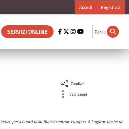
Menu profilo ut
Accedi
Registrati
SERVIZI ONLINE
Cerca
Condividi
Vedi azioni
Firenze per il board della Banca centrale europea. A Lagarde anche un