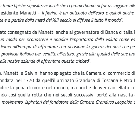
no tante tipiche squisitezze locali che ci promettiamo di far assaggiare all
presidente Manetti -
Il fiorino è un antenato dell’euro e quindi anche 
e e a partire dalla metà del XIII secolo si diffuse il tutto il mondo
”.
tato consegnato da Manetti anche al governatore di Banca d’Italia 
un modo per riconoscere e ribadire l’importanza della valuta come e
diamo all’Europa di affrontare con decisione la guerra dei dazi che pen
za provincia italiana per vendite all’estero, grazie alla qualità delle s
lle nostre aziende di affrontare questa criticità
”.
o, Manetti e Salvini hanno spiegato che la Camera di commercio di F
ondata nel 1770 da quell’illuminato Granduca di Toscana Pietro Le
lire la pena di morte nel mondo, ma anche di aver cancellato i da
ndo così quella rotta che nei secoli successivi portò alla nascit
ero movimento, ispiratori del fondatore della Camera Granduca Leopoldo 