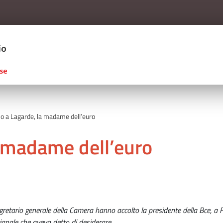
Salta al contenuto principale
ERCIO D'ITALIA
no a Lagarde, la madame dell’euro
a madame dell’euro
gretario generale della Camera hanno accolto la presidente della Bce, a 
ianale che aveva detto di desiderare