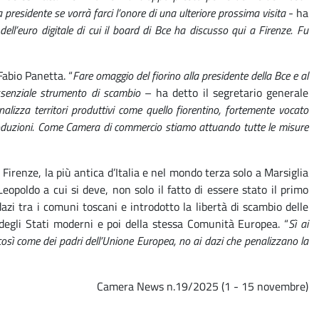
a presidente se vorrà farci l’onore di una ulteriore prossima visita
- ha
dell’euro digitale di cui il board di Bce ha discusso qui a Firenze. Fu
Fabio Panetta. “
Fare omaggio del fiorino alla presidente della Bce e al
ssenziale strumento di scambio
– ha detto il segretario generale
alizza territori produttivi come quello fiorentino, fortemente vocato
ue produzioni. Come Camera di commercio stiamo attuando tutte le misure
irenze, la più antica d’Italia e nel mondo terza solo a Marsiglia
opoldo a cui si deve, non solo il fatto di essere stato il primo
zi tra i comuni toscani e introdotto la libertà di scambio delle
a degli Stati moderni e poi della stessa Comunità Europea. “
Sì ai
così come dei padri dell’Unione Europea, no ai dazi che penalizzano la
Camera News n.19/2025 (1 - 15 novembre)