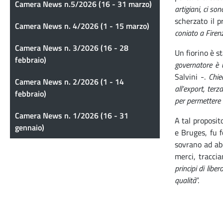
Camera News n.5/2026 (16 - 31 marzo)
artigiani, ci so
scherzato il 
Camera News n. 4/2026 (1 - 15 marzo)
coniato a Firenz
Camera News n. 3/2026 (16 - 28
Un fiorino è s
febbraio)
governatore è 
Salvini -.
Chie
Camera News n. 2/2026 (1 - 14
all’export, ter
febbraio)
per permettere a
Camera News n. 1/2026 (16 - 31
A tal proposit
gennaio)
e Bruges, fu f
sovrano ad abo
merci, traccia
principi di lib
qualità
”.