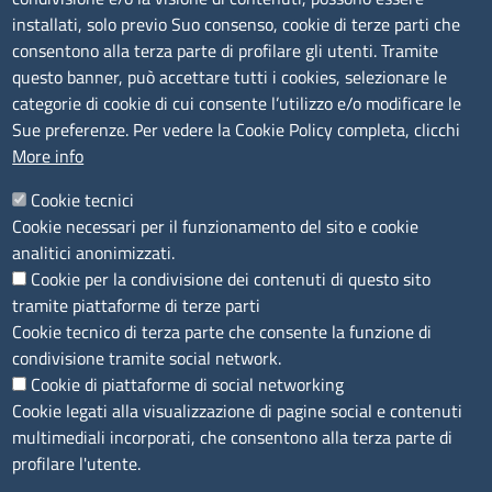
installati, solo previo Suo consenso, cookie di terze parti che
Albo Online
consentono alla terza parte di profilare gli utenti. Tramite
Amministrazione trasparente
questo banner, può accettare tutti i cookies, selezionare le
Bandi e concorsi
categorie di cookie di cui consente l’utilizzo e/o modificare le
Sue preferenze. Per vedere la Cookie Policy completa, clicchi
Segnalazioni Whistleblowing
More info
Accessibilità
IBAN e pagamenti informatici
Cookie tecnici
Informative privacy e cookie
Cookie necessari per il funzionamento del sito e cookie
Verifiche PA
analitici anonimizzati.
Attuazione misure PNRR
Cookie per la condivisione dei contenuti di questo sito
Modulistica
tramite piattaforme di terze parti
Cookie tecnico di terza parte che consente la funzione di
SEGUICI SU
condivisione tramite social network.
Cookie di piattaforme di social networking
Cookie legati alla visualizzazione di pagine social e contenuti
multimediali incorporati, che consentono alla terza parte di
profilare l'utente.