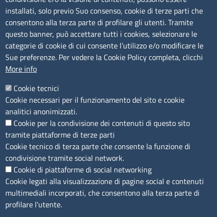
installati, solo previo Suo consenso, cookie di terze parti che
Albo Online
consentono alla terza parte di profilare gli utenti. Tramite
Amministrazione trasparente
questo banner, può accettare tutti i cookies, selezionare le
Bandi e concorsi
categorie di cookie di cui consente l’utilizzo e/o modificare le
Sue preferenze. Per vedere la Cookie Policy completa, clicchi
Segnalazioni Whistleblowing
More info
Accessibilità
IBAN e pagamenti informatici
Cookie tecnici
Informative privacy e cookie
Cookie necessari per il funzionamento del sito e cookie
Verifiche PA
analitici anonimizzati.
Attuazione misure PNRR
Cookie per la condivisione dei contenuti di questo sito
Modulistica
tramite piattaforme di terze parti
Cookie tecnico di terza parte che consente la funzione di
SEGUICI SU
condivisione tramite social network.
Cookie di piattaforme di social networking
Cookie legati alla visualizzazione di pagine social e contenuti
multimediali incorporati, che consentono alla terza parte di
profilare l'utente.